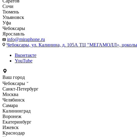
Саратов
Сочи
Тюмень
Ульяновск
Уфа
Чебоксары
Ярославль
info@miraphone.ru
Чебоксары,
ул. Калинина, д. 105А ТЦ "МЕГАМОЛЛ», цоколь
Вконтакте
YouTube
Ваш город
Чебоксары
Санкт-Петербург
Москва
Челябинск
Самара
Калининград
Воронеж
Екатеринбург
Ижевск
Краснодар