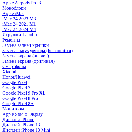
Apple Airpods Pro 3
Моноблоки
Apple iMac
iMac 24 2023 M3
iMac 24 2021 M1
iMac 24 2024 M4
Игрушки Labubu
Ремонты
Замена задней крышки
Замена аккумулятора (Без ошибки)
Замена экрана (аналог)
Замена экрана (оригинал)
Смартфоны
Xiaomi
Honor/Huawei
Google Pixel
Google Pixel 7
Google Pixel 9 Pro XL
Google Pixel 8 Pro
Google Pixel 8A
Мониторы
Apple Studio Display
Дисплеи iPhone
Дисплей iPhone 13
Дисплей iPhone 13 Mini