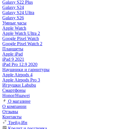
Galaxy S22 Plus
Galaxy S24
Galaxy S24 Ultra
Galaxy S26
Умные часы
Apple Watch
Apple Watch Ultra 2
Google Pixel Watch
Google Pixel Watch 2
Планшеты
Apple iPad
iPad 9 2021
iPad Pro 12.9 2020
Наушники и гарнитуры
Apple Airpods 4
Apple Airpods Pro 3
Игрушки Labubu
Смартфоны
Honor/Huawei
О магазине
О компании
Отзывы
Контакты
Трейд-Ин
Кредит и рассрочка