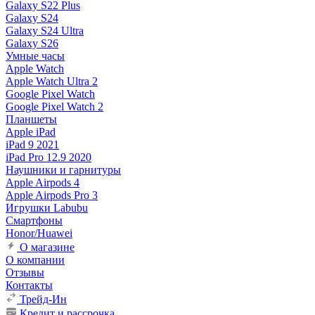
Galaxy S22 Plus
Galaxy S24
Galaxy S24 Ultra
Galaxy S26
Умные часы
Apple Watch
Apple Watch Ultra 2
Google Pixel Watch
Google Pixel Watch 2
Планшеты
Apple iPad
iPad 9 2021
iPad Pro 12.9 2020
Наушники и гарнитуры
Apple Airpods 4
Apple Airpods Pro 3
Игрушки Labubu
Смартфоны
Honor/Huawei
О магазине
О компании
Отзывы
Контакты
Трейд-Ин
Кредит и рассрочка