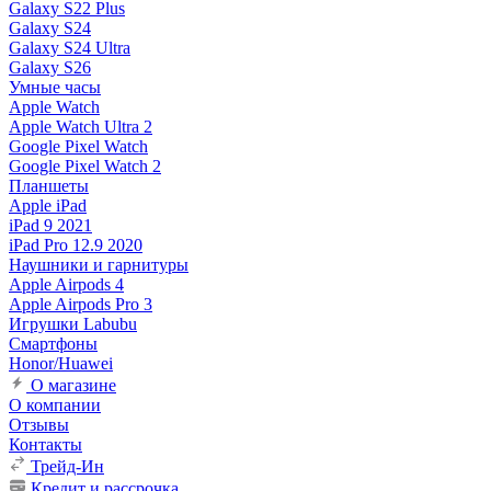
Galaxy S22 Plus
Galaxy S24
Galaxy S24 Ultra
Galaxy S26
Умные часы
Apple Watch
Apple Watch Ultra 2
Google Pixel Watch
Google Pixel Watch 2
Планшеты
Apple iPad
iPad 9 2021
iPad Pro 12.9 2020
Наушники и гарнитуры
Apple Airpods 4
Apple Airpods Pro 3
Игрушки Labubu
Смартфоны
Honor/Huawei
О магазине
О компании
Отзывы
Контакты
Трейд-Ин
Кредит и рассрочка