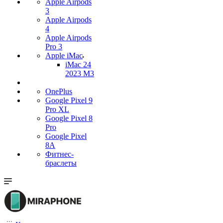
Apple Airpods
3
Apple Airpods
4
Apple Airpods
Pro 3
Apple iMac
iMac 24
2023 M3
OnePlus
Google Pixel 9
Pro XL
Google Pixel 8
Pro
Google Pixel
8A
Фитнес-
браслеты