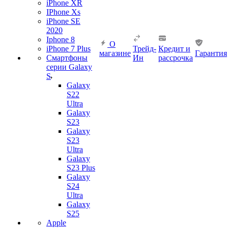
iPhone XR
IPhone Xs
iPhone SE
2020
Iphone 8
О
iPhone 7 Plus
Трейд-
Кредит и
магазине
Гарантия
Смартфоны
Ин
рассрочка
серии Galaxy
S
Galaxy
S22
Ultra
Galaxy
S23
Galaxy
S23
Ultra
Galaxy
S23 Plus
Galaxy
S24
Ultra
Galaxy
S25
Apple