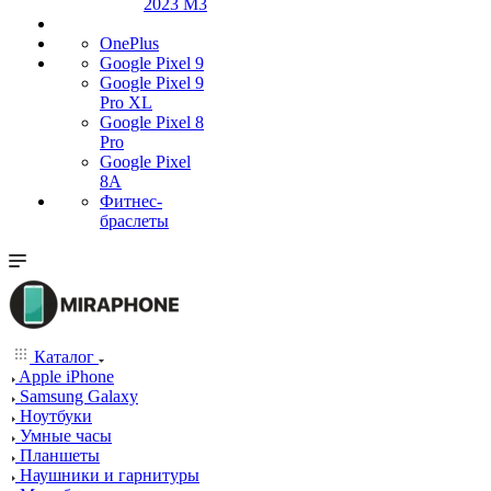
2023 M3
OnePlus
Google Pixel 9
Google Pixel 9
Pro XL
Google Pixel 8
Pro
Google Pixel
8A
Фитнес-
браслеты
Каталог
Apple iPhone
Samsung Galaxy
Ноутбуки
Умные часы
Планшеты
Наушники и гарнитуры