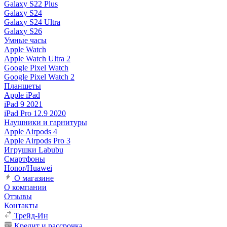
Galaxy S22 Plus
Galaxy S24
Galaxy S24 Ultra
Galaxy S26
Умные часы
Apple Watch
Apple Watch Ultra 2
Google Pixel Watch
Google Pixel Watch 2
Планшеты
Apple iPad
iPad 9 2021
iPad Pro 12.9 2020
Наушники и гарнитуры
Apple Airpods 4
Apple Airpods Pro 3
Игрушки Labubu
Смартфоны
Honor/Huawei
О магазине
О компании
Отзывы
Контакты
Трейд-Ин
Кредит и рассрочка