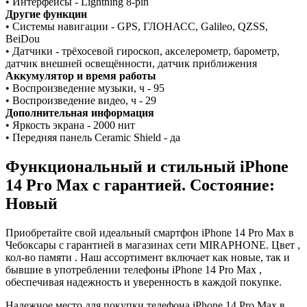
• Интерфейсы - Lightning 8-pin
Другие функции
• Системы навигации - GPS, ГЛОНАСС, Galileo, QZSS,
BeiDou
• Датчики - трёхосевой гироскоп, акселерометр, барометр,
датчик внешней освещённости, датчик приближения
Аккумулятор и время работы
• Воспроизведение музыки, ч - 95
• Воспроизведение видео, ч - 29
Дополнительная информация
• Яркость экрана - 2000 нит
• Передняя панель Ceramic Shield - да
Функциональный и стильный iPhone
14 Pro Max с гарантией. Состояние:
Новый
Приобретайте свой идеальный смартфон iPhone 14 Pro Max в
Чебоксары с гарантией в магазинах сети MIRAPHONE. Цвет ,
кол-во памяти . Наш ассортимент включает как новые, так и
бывшие в употреблении телефоны iPhone 14 Pro Max ,
обеспечивая надежность и уверенность в каждой покупке.
Надежное место для покупки телефона iPhone 14 Pro Max в