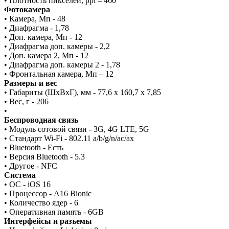
• Плотность пикселей, ppi – 460
Фотокамера
• Камера, Мп - 48
• Диафрагма - 1,78
• Доп. камера, Мп - 12
• Диафрагма доп. камеры - 2,2
• Доп. камера 2, Мп - 12
• Диафрагма доп. камеры 2 - 1,78
• Фронтальная камера, Мп – 12
Размеры и вес
• Габариты (ШxВxГ), мм - 77,6 x 160,7 x 7,85
• Вес, г - 206
•
Беспроводная связь
• Модуль сотовой связи - 3G, 4G LTE, 5G
• Стандарт Wi-Fi - 802.11 a/b/g/n/ac/ax
• Bluetooth - Есть
• Версия Bluetooth - 5.3
• Другое - NFC
Система
• ОС - iOS 16
• Процессор - A16 Bionic
• Количество ядер - 6
• Оперативная память - 6GB
Интерфейсы и разъемы