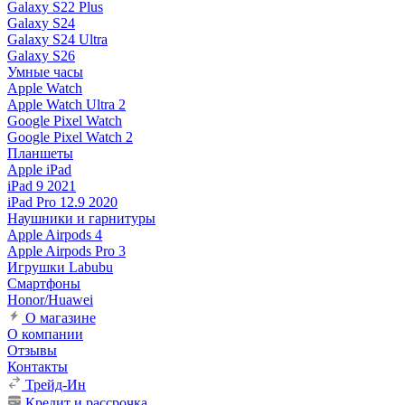
Galaxy S22 Plus
Galaxy S24
Galaxy S24 Ultra
Galaxy S26
Умные часы
Apple Watch
Apple Watch Ultra 2
Google Pixel Watch
Google Pixel Watch 2
Планшеты
Apple iPad
iPad 9 2021
iPad Pro 12.9 2020
Наушники и гарнитуры
Apple Airpods 4
Apple Airpods Pro 3
Игрушки Labubu
Смартфоны
Honor/Huawei
О магазине
О компании
Отзывы
Контакты
Трейд-Ин
Кредит и рассрочка