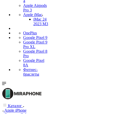
4
Apple Airpods
Pro 3
Apple iMac
iMac 24
2023 M3
OnePlus
Google Pixel 9
Google Pixel 9
Pro XL
Google Pixel 8
Pro
Google Pixel
8A
Фитнес-
браслеты
Каталог
Apple iPhone