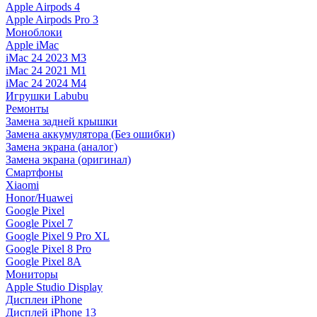
Apple Airpods 4
Apple Airpods Pro 3
Моноблоки
Apple iMac
iMac 24 2023 M3
iMac 24 2021 M1
iMac 24 2024 M4
Игрушки Labubu
Ремонты
Замена задней крышки
Замена аккумулятора (Без ошибки)
Замена экрана (аналог)
Замена экрана (оригинал)
Смартфоны
Xiaomi
Honor/Huawei
Google Pixel
Google Pixel 7
Google Pixel 9 Pro XL
Google Pixel 8 Pro
Google Pixel 8A
Мониторы
Apple Studio Display
Дисплеи iPhone
Дисплей iPhone 13