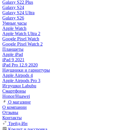
Galaxy S22 Plus
Galaxy S24
Galaxy S24 Ultra
Galaxy S26
Умные часы
Apple Watch
Apple Watch Ultra 2
Google Pixel Watch
Google Pixel Watch 2
Планшеты
Apple iPad
iPad 9 2021
iPad Pro 12.9 2020
Наушники и гарнитуры
Apple Airpods 4
Apple Airpods Pro 3
Игрушки Labubu
Смартфоны
Honor/Huawei
О магазине
О компании
Отзывы
Контакты
Трейд-Ин
Кредит и рассрочка