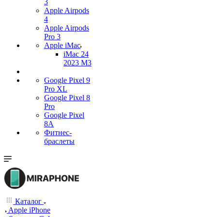
3
Apple Airpods
4
Apple Airpods
Pro 3
Apple iMac
iMac 24
2023 M3
Google Pixel 9
Pro XL
Google Pixel 8
Pro
Google Pixel
8A
Фитнес-
браслеты
Каталог
Apple iPhone