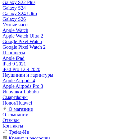
Galaxy S22 Plus
Galaxy S24
Galaxy S24 Ultra
Galaxy S26
Умные часы
Apple Watch
Apple Watch Ultra 2
Google Pixel Watch
Google Pixel Watch 2
Планшеты
Apple iPad
iPad 9 2021
iPad Pro 12.9 2020
Наушники и гарнитуры
Apple Airpods 4
Apple Airpods Pro 3
Игрушки Labubu
Смартфоны
Honor/Huawei
О магазине
О компании
Отзывы
Контакты
Трейд-Ин
Кредит и рассрочка