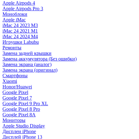
Apple Airpods 4
Apple Airpods Pro 3
Моноблоки
Apple iMac
iMac 24 2023 M3
iMac 24 2021 M1
iMac 24 2024 M4
Игрушки Labubu
Ремонты
Замена задней крышки
Замена аккумулятора (Без ошибки)
Замена экрана (аналог)
Замена экрана (оригинал)
Смартфоны
Xiaomi
Honor/Huawei
Google Pixel
Google Pixel 7
Google Pixel 9 Pro XL
Google Pixel 8 Pro
Google Pixel 8A
Мониторы
Apple Studio Display
Дисплеи iPhone
Дисплей iPhone 13