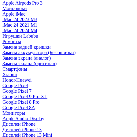
Apple Airpods Pro 3
Моноблоки
Apple iMac
iMac 24 2023 M3
iMac 24 2021 M1
iMac 24 2024 M4
Игрушки Labubu
Ремонты
Замена задней крышки
Замена аккумулятора (Без ошибки)
Замена экрана (аналог)
Замена экрана (оригинал)
Смартфоны
Xiaomi
Honor/Huawei
Google Pixel
Google Pixel 7
Google Pixel 9 Pro XL
Google Pixel 8 Pro
Google Pixel 8A
Мониторы
Apple Studio Display
Дисплеи iPhone
Дисплей iPhone 13
Дисплей iPhone 13 Mini