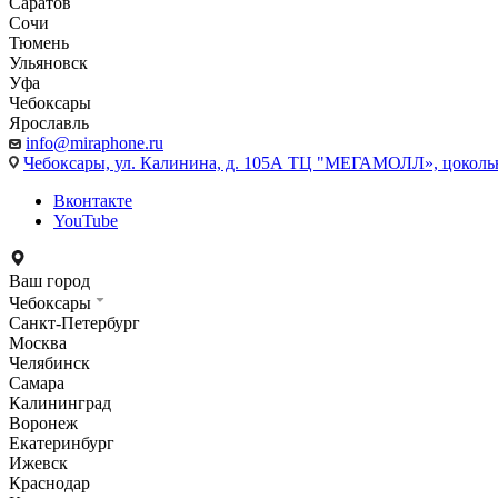
Саратов
Сочи
Тюмень
Ульяновск
Уфа
Чебоксары
Ярославль
info@miraphone.ru
Чебоксары,
ул. Калинина, д. 105А ТЦ "МЕГАМОЛЛ», цоколь
Вконтакте
YouTube
Ваш город
Чебоксары
Санкт-Петербург
Москва
Челябинск
Самара
Калининград
Воронеж
Екатеринбург
Ижевск
Краснодар