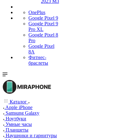
2023 M3
OnePlus
Google Pixel 9
Google Pixel 9
Pro XL
Google Pixel 8
Pro
Google Pixel
8A
Фитнес-
браслеты
Каталог
Apple iPhone
Samsung Galaxy
Ноутбуки
Умные часы
Планшеты
Наушники и гарнитуры