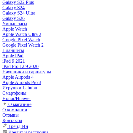
Galaxy S22 Plus
Galaxy S24
Galaxy S24 Ultra
Galaxy S26
Умные часы
Apple Watch
Apple Watch Ultra 2
Google Pixel Watch
Google Pixel Watch 2
Планшеты
Apple iPad
iPad 9 2021
iPad Pro 12.9 2020
Наушники и гарнитуры
Apple Airpods 4
Apple Airpods Pro 3
Игрушки Labubu
Смартфоны
Honor/Huawei
О магазине
О компании
Отзывы
Контакты
Трейд-Ин
Кредит и рассрочка