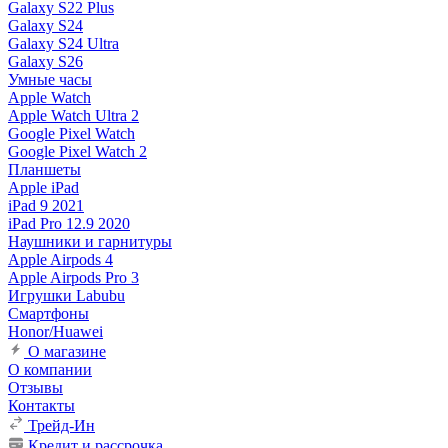
Galaxy S22 Plus
Galaxy S24
Galaxy S24 Ultra
Galaxy S26
Умные часы
Apple Watch
Apple Watch Ultra 2
Google Pixel Watch
Google Pixel Watch 2
Планшеты
Apple iPad
iPad 9 2021
iPad Pro 12.9 2020
Наушники и гарнитуры
Apple Airpods 4
Apple Airpods Pro 3
Игрушки Labubu
Смартфоны
Honor/Huawei
О магазине
О компании
Отзывы
Контакты
Трейд-Ин
Кредит и рассрочка