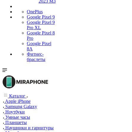
2023 M3
OnePlus
Google Pixel 9
Google Pixel 9
Pro XL
Google Pixel 8
Pro
Google Pixel
8A
Фитнес-
браслеты
Каталог
Apple iPhone
Samsung Galaxy
Ноутбуки
Умные часы
Планшеты
Наушники и гарнитуры