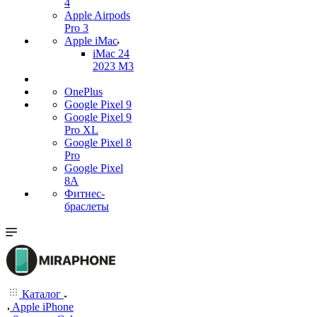
4
Apple Airpods
Pro 3
Apple iMac
iMac 24
2023 M3
OnePlus
Google Pixel 9
Google Pixel 9
Pro XL
Google Pixel 8
Pro
Google Pixel
8A
Фитнес-
браслеты
Каталог
Apple iPhone