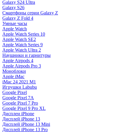
Galaxy S24 Ultra
Galaxy S26
Смартфоны серии Galaxy Z
Galaxy Z Fold 4
Умные часы
Apple Watch
Apple Watch Series 10
Apple Watch SE2
Apple Watch Series 9
Apple Watch Ultra 2
Наушники и гарнитуры
Apple Airpods 4
Apple Airpods Pro 3
Моноблоки
Apple iMac
iMac 24 2021 M1
Игрушки Labubu
Google Pixel
Google Pixel 7А
Google Pixel 7 Pro
Google Pixel 9 Pro XL
Дисплеи iPhone
Дисплей iPhone 13
Дисплей iPhone 13 Mini
Дисплей iPhone 13 Pro