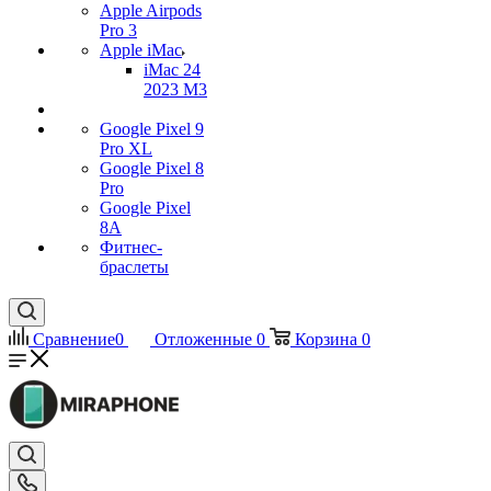
Apple Airpods
Pro 3
Apple iMac
iMac 24
2023 M3
Google Pixel 9
Pro XL
Google Pixel 8
Pro
Google Pixel
8A
Фитнес-
браслеты
Сравнение
0
Отложенные
0
Корзина
0