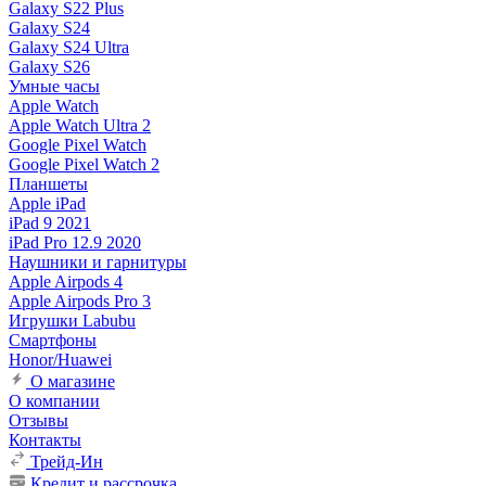
Galaxy S22 Plus
Galaxy S24
Galaxy S24 Ultra
Galaxy S26
Умные часы
Apple Watch
Apple Watch Ultra 2
Google Pixel Watch
Google Pixel Watch 2
Планшеты
Apple iPad
iPad 9 2021
iPad Pro 12.9 2020
Наушники и гарнитуры
Apple Airpods 4
Apple Airpods Pro 3
Игрушки Labubu
Смартфоны
Honor/Huawei
О магазине
О компании
Отзывы
Контакты
Трейд-Ин
Кредит и рассрочка