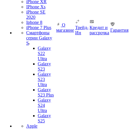
iPhone XR
IPhone Xs
iPhone SE
2020
Iphone 8
О
iPhone 7 Plus
Трейд-
Кредит и
магазине
Гарантия
Смартфоны
Ин
рассрочка
серии Galaxy
S
Galaxy
S22
Ultra
Galaxy
S23
Galaxy
S23
Ultra
Galaxy
S23 Plus
Galaxy
S24
Ultra
Galaxy
S25
Apple