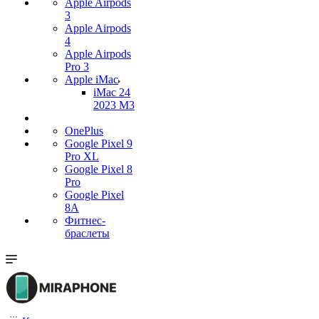
Apple Airpods
3
Apple Airpods
4
Apple Airpods
Pro 3
Apple iMac
iMac 24
2023 M3
OnePlus
Google Pixel 9
Pro XL
Google Pixel 8
Pro
Google Pixel
8A
Фитнес-
браслеты