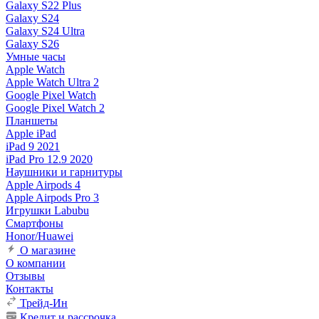
Galaxy S22 Plus
Galaxy S24
Galaxy S24 Ultra
Galaxy S26
Умные часы
Apple Watch
Apple Watch Ultra 2
Google Pixel Watch
Google Pixel Watch 2
Планшеты
Apple iPad
iPad 9 2021
iPad Pro 12.9 2020
Наушники и гарнитуры
Apple Airpods 4
Apple Airpods Pro 3
Игрушки Labubu
Смартфоны
Honor/Huawei
О магазине
О компании
Отзывы
Контакты
Трейд-Ин
Кредит и рассрочка