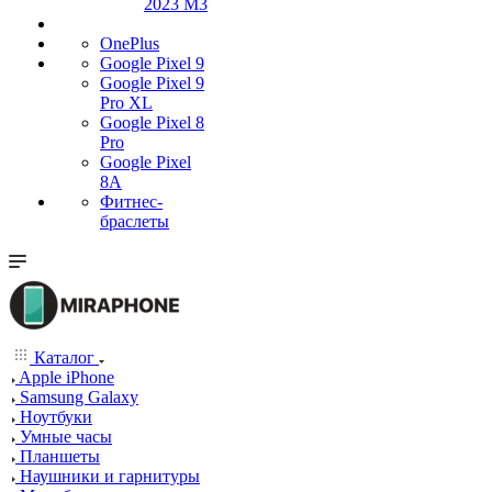
2023 M3
OnePlus
Google Pixel 9
Google Pixel 9
Pro XL
Google Pixel 8
Pro
Google Pixel
8A
Фитнес-
браслеты
Каталог
Apple iPhone
Samsung Galaxy
Ноутбуки
Умные часы
Планшеты
Наушники и гарнитуры