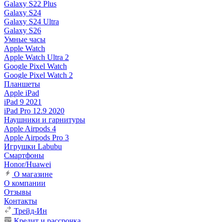
Galaxy S22 Plus
Galaxy S24
Galaxy S24 Ultra
Galaxy S26
Умные часы
Apple Watch
Apple Watch Ultra 2
Google Pixel Watch
Google Pixel Watch 2
Планшеты
Apple iPad
iPad 9 2021
iPad Pro 12.9 2020
Наушники и гарнитуры
Apple Airpods 4
Apple Airpods Pro 3
Игрушки Labubu
Смартфоны
Honor/Huawei
О магазине
О компании
Отзывы
Контакты
Трейд-Ин
Кредит и рассрочка