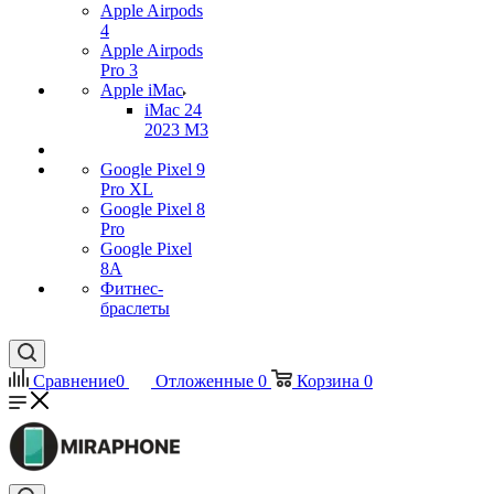
Apple Airpods
4
Apple Airpods
Pro 3
Apple iMac
iMac 24
2023 M3
Google Pixel 9
Pro XL
Google Pixel 8
Pro
Google Pixel
8A
Фитнес-
браслеты
Сравнение
0
Отложенные
0
Корзина
0