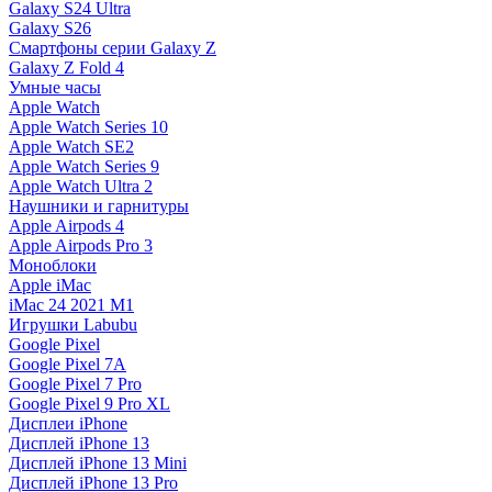
Galaxy S24 Ultra
Galaxy S26
Смартфоны серии Galaxy Z
Galaxy Z Fold 4
Умные часы
Apple Watch
Apple Watch Series 10
Apple Watch SE2
Apple Watch Series 9
Apple Watch Ultra 2
Наушники и гарнитуры
Apple Airpods 4
Apple Airpods Pro 3
Моноблоки
Apple iMac
iMac 24 2021 M1
Игрушки Labubu
Google Pixel
Google Pixel 7А
Google Pixel 7 Pro
Google Pixel 9 Pro XL
Дисплеи iPhone
Дисплей iPhone 13
Дисплей iPhone 13 Mini
Дисплей iPhone 13 Pro