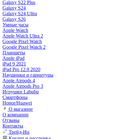
Galaxy S22 Plus
Galaxy S24
Galaxy S24 Ultra
Galaxy S26
Умные часы
Apple Watch
Apple Watch Ultra 2
Google Pixel Watch
Google Pixel Watch 2
Планшеты
Apple iPad
iPad 9 2021
iPad Pro 12.9 2020
Наушники и гарнитуры
Apple Airpods 4
Apple Airpods Pro 3
Игрушки Labubu
Смартфоны
Honor/Huawei
О магазине
О компании
Отзывы
Контакты
Трейд-Ин
Кредит и рассрочка