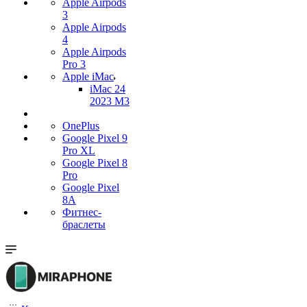
Apple Airpods
3
Apple Airpods
4
Apple Airpods
Pro 3
Apple iMac
iMac 24
2023 M3
OnePlus
Google Pixel 9
Pro XL
Google Pixel 8
Pro
Google Pixel
8A
Фитнес-
браслеты