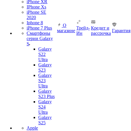
iPhone XR
IPhone Xs
iPhone SE
2020
Iphone 8
О
iPhone 7 Plus
Трейд-
Кредит и
магазине
Гарантия
Смартфоны
Ин
рассрочка
серии Galaxy
S
Galaxy
S22
Ultra
Galaxy
S23
Galaxy
S23
Ultra
Galaxy
S23 Plus
Galaxy
S24
Ultra
Galaxy
S25
Apple