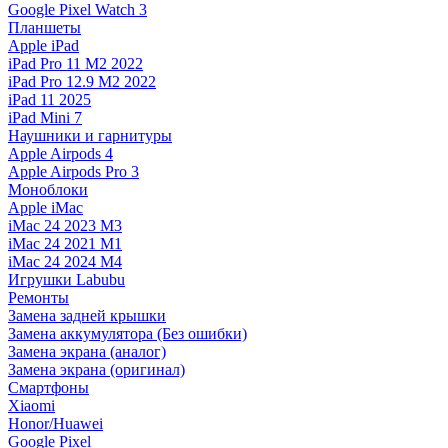
Google Pixel Watch 3
Планшеты
Apple iPad
iPad Pro 11 M2 2022
iPad Pro 12.9 M2 2022
iPad 11 2025
iPad Mini 7
Наушники и гарнитуры
Apple Airpods 4
Apple Airpods Pro 3
Моноблоки
Apple iMac
iMac 24 2023 M3
iMac 24 2021 M1
iMac 24 2024 M4
Игрушки Labubu
Ремонты
Замена задней крышки
Замена аккумулятора (Без ошибки)
Замена экрана (аналог)
Замена экрана (оригинал)
Смартфоны
Xiaomi
Honor/Huawei
Google Pixel