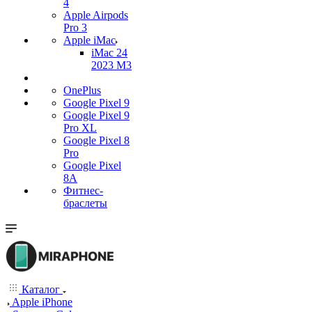
4
Apple Airpods
Pro 3
Apple iMac
iMac 24
2023 M3
OnePlus
Google Pixel 9
Google Pixel 9
Pro XL
Google Pixel 8
Pro
Google Pixel
8A
Фитнес-
браслеты
Каталог
Apple iPhone