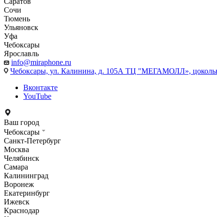
Саратов
Сочи
Тюмень
Ульяновск
Уфа
Чебоксары
Ярославль
info@miraphone.ru
Чебоксары,
ул. Калинина, д. 105А ТЦ "МЕГАМОЛЛ», цоколь
Вконтакте
YouTube
Ваш город
Чебоксары
Санкт-Петербург
Москва
Челябинск
Самара
Калининград
Воронеж
Екатеринбург
Ижевск
Краснодар