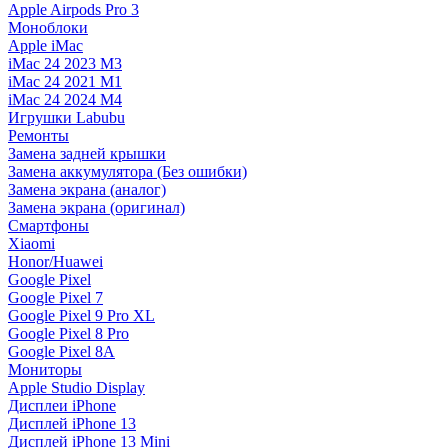
Apple Airpods Pro 3
Моноблоки
Apple iMac
iMac 24 2023 M3
iMac 24 2021 M1
iMac 24 2024 M4
Игрушки Labubu
Ремонты
Замена задней крышки
Замена аккумулятора (Без ошибки)
Замена экрана (аналог)
Замена экрана (оригинал)
Смартфоны
Xiaomi
Honor/Huawei
Google Pixel
Google Pixel 7
Google Pixel 9 Pro XL
Google Pixel 8 Pro
Google Pixel 8A
Мониторы
Apple Studio Display
Дисплеи iPhone
Дисплей iPhone 13
Дисплей iPhone 13 Mini