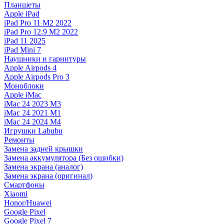
Планшеты
Apple iPad
iPad Pro 11 M2 2022
iPad Pro 12.9 M2 2022
iPad 11 2025
iPad Mini 7
Наушники и гарнитуры
Apple Airpods 4
Apple Airpods Pro 3
Моноблоки
Apple iMac
iMac 24 2023 M3
iMac 24 2021 M1
iMac 24 2024 M4
Игрушки Labubu
Ремонты
Замена задней крышки
Замена аккумулятора (Без ошибки)
Замена экрана (аналог)
Замена экрана (оригинал)
Смартфоны
Xiaomi
Honor/Huawei
Google Pixel
Google Pixel 7