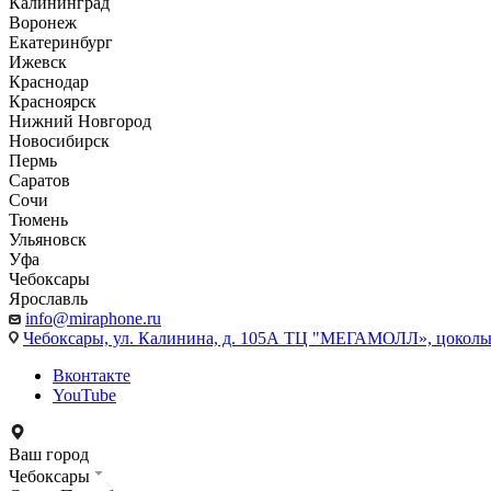
Калининград
Воронеж
Екатеринбург
Ижевск
Краснодар
Красноярск
Нижний Новгород
Новосибирск
Пермь
Саратов
Сочи
Тюмень
Ульяновск
Уфа
Чебоксары
Ярославль
info@miraphone.ru
Чебоксары,
ул. Калинина, д. 105А ТЦ "МЕГАМОЛЛ», цоколь
Вконтакте
YouTube
Ваш город
Чебоксары