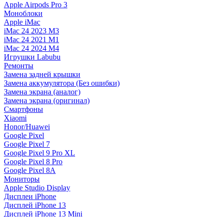
Apple Airpods Pro 3
Моноблоки
Apple iMac
iMac 24 2023 M3
iMac 24 2021 M1
iMac 24 2024 M4
Игрушки Labubu
Ремонты
Замена задней крышки
Замена аккумулятора (Без ошибки)
Замена экрана (аналог)
Замена экрана (оригинал)
Смартфоны
Xiaomi
Honor/Huawei
Google Pixel
Google Pixel 7
Google Pixel 9 Pro XL
Google Pixel 8 Pro
Google Pixel 8A
Мониторы
Apple Studio Display
Дисплеи iPhone
Дисплей iPhone 13
Дисплей iPhone 13 Mini