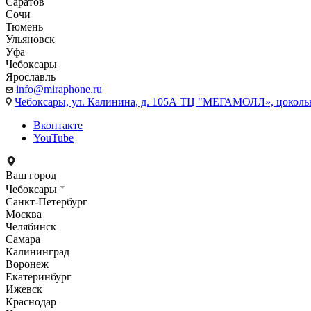
Саратов
Сочи
Тюмень
Ульяновск
Уфа
Чебоксары
Ярославль
info@miraphone.ru
Чебоксары,
ул. Калинина, д. 105А ТЦ "МЕГАМОЛЛ», цоколь
Вконтакте
YouTube
Ваш город
Чебоксары
Санкт-Петербург
Москва
Челябинск
Самара
Калининград
Воронеж
Екатеринбург
Ижевск
Краснодар