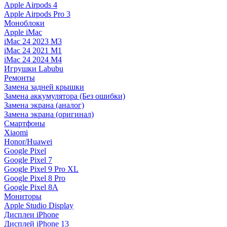
Apple Airpods 4
Apple Airpods Pro 3
Моноблоки
Apple iMac
iMac 24 2023 M3
iMac 24 2021 M1
iMac 24 2024 M4
Игрушки Labubu
Ремонты
Замена задней крышки
Замена аккумулятора (Без ошибки)
Замена экрана (аналог)
Замена экрана (оригинал)
Смартфоны
Xiaomi
Honor/Huawei
Google Pixel
Google Pixel 7
Google Pixel 9 Pro XL
Google Pixel 8 Pro
Google Pixel 8A
Мониторы
Apple Studio Display
Дисплеи iPhone
Дисплей iPhone 13