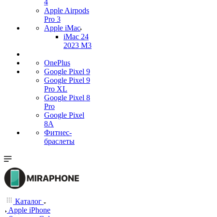
4
Apple Airpods
Pro 3
Apple iMac
iMac 24
2023 M3
OnePlus
Google Pixel 9
Google Pixel 9
Pro XL
Google Pixel 8
Pro
Google Pixel
8A
Фитнес-
браслеты
Каталог
Apple iPhone