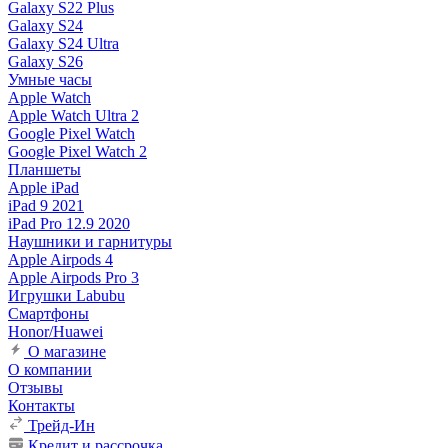
Galaxy S22 Plus
Galaxy S24
Galaxy S24 Ultra
Galaxy S26
Умные часы
Apple Watch
Apple Watch Ultra 2
Google Pixel Watch
Google Pixel Watch 2
Планшеты
Apple iPad
iPad 9 2021
iPad Pro 12.9 2020
Наушники и гарнитуры
Apple Airpods 4
Apple Airpods Pro 3
Игрушки Labubu
Смартфоны
Honor/Huawei
О магазине
О компании
Отзывы
Контакты
Трейд-Ин
Кредит и рассрочка