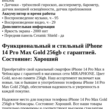
BeiDou
• Датчики - трёхосевой гироскоп, акселерометр, барометр,
датчик внешней освещённости, датчик приближения
Аккумулятор и время работы
• Воспроизведение музыки, ч - 95
• Воспроизведение видео, ч - 29
Дополнительная информация
• Яркость экрана - 2000 нит
• Передняя панель Ceramic Shield - да
Функциональный и стильный iPhone
14 Pro Max
Gold
256gb
с гарантией.
Состояние: Хороший
Приобретайте свой идеальный смартфон iPhone 14 Pro Max в
Чебоксары с гарантией в магазинах сети MIRAPHONE. Цвет
Gold
, кол-во памяти
256gb
. Наш ассортимент включает как
новые, так и бывшие в употреблении телефоны iPhone 14 Pro
Max
Gold
256gb
, обеспечивая надежность и уверенность в
каждой покупке.
Надежное место для покупки телефона iPhone 14 Pro Max
Gold
256gb
в Чебоксары. Состояние: Хороший. Все наши товары
тщательно проверены и соответствуют высоким стандартам