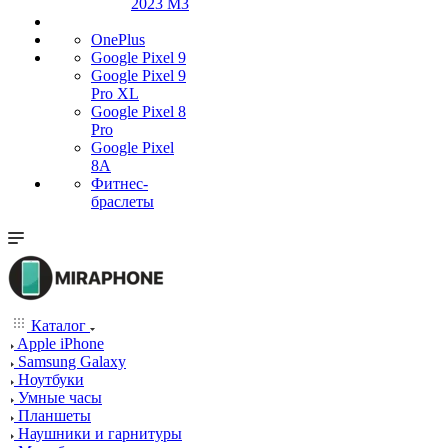
2023 M3
OnePlus
Google Pixel 9
Google Pixel 9
Pro XL
Google Pixel 8
Pro
Google Pixel
8A
Фитнес-
браслеты
Каталог
Apple iPhone
Samsung Galaxy
Ноутбуки
Умные часы
Планшеты
Наушники и гарнитуры