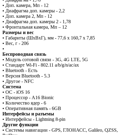
• Доп. камера, Мп - 12
• Диафрагма доп. камеры - 2,2
• Доп. камера 2, Мп - 12
• Диафрагма доп. камеры 2 - 1,78
• Фронтальная камера, Мп – 12
Размеры и вес
• Габариты (ШxВxГ), мм - 77,6 x 160,7 x 7,85
• Вес, г - 206
•
Беспроводная связь
• Модуль сотовой связи - 3G, 4G LTE, 5G
• Стандарт Wi-Fi - 802.11 a/b/g/n/ac/ax
• Bluetooth - Есть
• Версия Bluetooth - 5.3
• Другое - NFC
Система
• ОС - iOS 16
• Процессор - A16 Bionic
• Количество ядер - 6
• Оперативная память - 6GB
Интерфейсы и разъемы
• Интерфейсы - Lightning 8-pin
Другие функции
• Системы навигации - GPS, ГЛОНАСС, Galileo, QZSS,