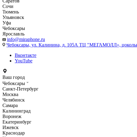
Саратов
Сочи
Тюмень
Ульяновск
Уфа
Чебоксары
Ярославль
info@miraphone.ru
Чебоксары,
ул. Калинина, д. 105А ТЦ "МЕГАМОЛЛ», цоколь
Вконтакте
YouTube
Ваш город
Чебоксары
Санкт-Петербург
Москва
Челябинск
Самара
Калининград
Воронеж
Екатеринбург
Ижевск
Краснодар