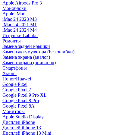
Apple Airpods Pro 3
Моноблоки
Apple iMac
iMac 24 2023 M3
iMac 24 2021 M1
iMac 24 2024 M4
Игрушки Labubu
Ремонты
Замена задней крышки
Замена аккумулятора (Без ошибки)
Замена экрана (аналог)
Замена экрана (оригинал)
Смартфоны
Xiaomi
Honor/Huawei
Google Pixel
Google Pixel 7
Google Pixel 9 Pro XL
Google Pixel 8 Pro
Google Pixel 8A
Мониторы
Apple Studio Display
Дисплеи iPhone
Дисплей iPhone 13
Дисплей iPhone 13 Mini