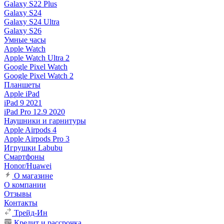
Galaxy S22 Plus
Galaxy S24
Galaxy S24 Ultra
Galaxy S26
Умные часы
Apple Watch
Apple Watch Ultra 2
Google Pixel Watch
Google Pixel Watch 2
Планшеты
Apple iPad
iPad 9 2021
iPad Pro 12.9 2020
Наушники и гарнитуры
Apple Airpods 4
Apple Airpods Pro 3
Игрушки Labubu
Смартфоны
Honor/Huawei
О магазине
О компании
Отзывы
Контакты
Трейд-Ин
Кредит и рассрочка