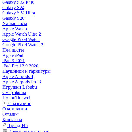
Galaxy S22 Plus
Galaxy S24
Galaxy S24 Ultra
Galaxy S26
Умные часы
Apple Watch
Apple Watch Ultra 2
Google Pixel Watch
Google Pixel Watch 2
Планшеты
Apple iPad
iPad 9 2021
iPad Pro 12.9 2020
Наушники и гарнитуры
Apple Airpods 4
Apple Airpods Pro 3
Игрушки Labubu
Смартфоны
Honor/Huawei
О магазине
О компании
Отзывы
Контакты
Трейд-Ин
Кредит и рассрочка