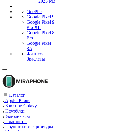
2023 M3
OnePlus
Google Pixel 9
Google Pixel 9
Pro XL
Google Pixel 8
Pro
Google Pixel
8A
Фитнес-
браслеты
Каталог
Apple iPhone
Samsung Galaxy
Ноутбуки
Умные часы
Планшеты
Наушники и гарнитуры