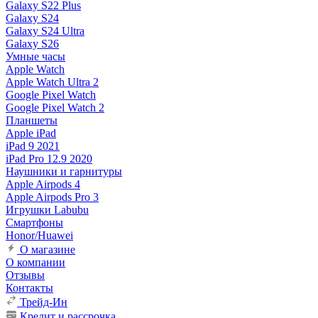
Galaxy S22 Plus
Galaxy S24
Galaxy S24 Ultra
Galaxy S26
Умные часы
Apple Watch
Apple Watch Ultra 2
Google Pixel Watch
Google Pixel Watch 2
Планшеты
Apple iPad
iPad 9 2021
iPad Pro 12.9 2020
Наушники и гарнитуры
Apple Airpods 4
Apple Airpods Pro 3
Игрушки Labubu
Смартфоны
Honor/Huawei
О магазине
О компании
Отзывы
Контакты
Трейд-Ин
Кредит и рассрочка