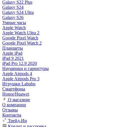
Galaxy S22 Plus
Galaxy S24
Galaxy S24 Ultra
Galaxy S26
Умные часы
Apple Watch
Apple Watch Ultra 2
Google Pixel Watch
Google Pixel Watch 2
Планшеты
Apple iPad
iPad 9 2021
iPad Pro 12.9 2020
Наушники и гарнитуры
Apple Airpods 4
Apple Airpods Pro 3
Игрушки Labubu
Смартфоны
Honor/Huawei
О магазине
О компании
Отзывы
Контакты
Трейд-Ин
Кредит и рассрочка