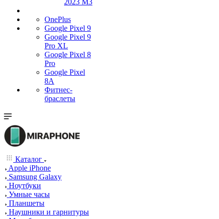
2023 M3
OnePlus
Google Pixel 9
Google Pixel 9
Pro XL
Google Pixel 8
Pro
Google Pixel
8A
Фитнес-
браслеты
Каталог
Apple iPhone
Samsung Galaxy
Ноутбуки
Умные часы
Планшеты
Наушники и гарнитуры