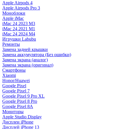
Apple Airpods 4
Apple Airpods Pro 3
Моноблоки
Apple iMac
iMac 24 2023 M3
iMac 24 2021 M1
iMac 24 2024 M4
Игрушки Labubu
Ремонты
Замена задней крышки
Замена аккумулятора (Без ошибки)
Замена экрана (аналог)
Замена экрана (оригинал)
Смартфоны
Xiaomi
Honor/Huawei
Google Pixel
Google Pixel 7
Google Pixel 9 Pro XL
Google Pixel 8 Pro
Google Pixel 8A
Мониторы
Apple Studio Display
Дисплеи iPhone
Дисплей iPhone 13