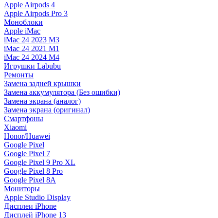
Apple Airpods 4
Apple Airpods Pro 3
Моноблоки
Apple iMac
iMac 24 2023 M3
iMac 24 2021 M1
iMac 24 2024 M4
Игрушки Labubu
Ремонты
Замена задней крышки
Замена аккумулятора (Без ошибки)
Замена экрана (аналог)
Замена экрана (оригинал)
Смартфоны
Xiaomi
Honor/Huawei
Google Pixel
Google Pixel 7
Google Pixel 9 Pro XL
Google Pixel 8 Pro
Google Pixel 8A
Мониторы
Apple Studio Display
Дисплеи iPhone
Дисплей iPhone 13