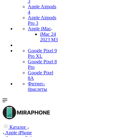
3
Apple Airpods
4
Apple Airpods
Pro 3
Apple iMac
iMac 24
2023 M3
Google Pixel 9
Pro XL
Google Pixel 8
Pro
Google Pixel
8A
Фитнес-
браслеты
Каталог
Apple iPhone