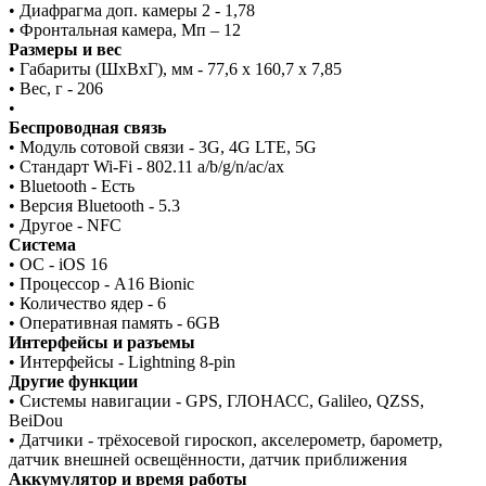
• Диафрагма доп. камеры 2 - 1,78
• Фронтальная камера, Мп – 12
Размеры и вес
• Габариты (ШxВxГ), мм - 77,6 x 160,7 x 7,85
• Вес, г - 206
•
Беспроводная связь
• Модуль сотовой связи - 3G, 4G LTE, 5G
• Стандарт Wi-Fi - 802.11 a/b/g/n/ac/ax
• Bluetooth - Есть
• Версия Bluetooth - 5.3
• Другое - NFC
Система
• ОС - iOS 16
• Процессор - A16 Bionic
• Количество ядер - 6
• Оперативная память - 6GB
Интерфейсы и разъемы
• Интерфейсы - Lightning 8-pin
Другие функции
• Системы навигации - GPS, ГЛОНАСС, Galileo, QZSS,
BeiDou
• Датчики - трёхосевой гироскоп, акселерометр, барометр,
датчик внешней освещённости, датчик приближения
Аккумулятор и время работы