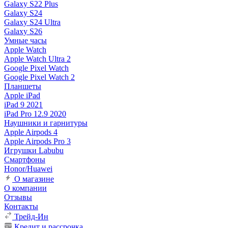
Galaxy S22 Plus
Galaxy S24
Galaxy S24 Ultra
Galaxy S26
Умные часы
Apple Watch
Apple Watch Ultra 2
Google Pixel Watch
Google Pixel Watch 2
Планшеты
Apple iPad
iPad 9 2021
iPad Pro 12.9 2020
Наушники и гарнитуры
Apple Airpods 4
Apple Airpods Pro 3
Игрушки Labubu
Смартфоны
Honor/Huawei
О магазине
О компании
Отзывы
Контакты
Трейд-Ин
Кредит и рассрочка