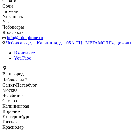
Саратов
Сочи
Тюмень
Ульяновск
Уфа
Чебоксары
Ярославль
info@miraphone.ru
Чебоксары,
ул. Калинина, д. 105А ТЦ "МЕГАМОЛЛ», цоколь
Вконтакте
YouTube
Ваш город
Чебоксары
Санкт-Петербург
Москва
Челябинск
Самара
Калининград
Воронеж
Екатеринбург
Ижевск
Краснодар