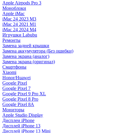
Apple Airpods Pro 3
Моноблоки
Apple iMac
iMac 24 2023 M3
iMac 24 2021 M1
iMac 24 2024 M4
Игрушки Labubu
Ремонты
Замена задней крышки
Замена аккумулятора (Без ошибки)
Замена экрана (аналог)
Замена экрана (оригинал)
Смартфоны
Xiaomi
Honor/Huawei
Google Pixel
Google Pixel 7
Google Pixel 9 Pro XL
Google Pixel 8 Pro
Google Pixel 8A
Мониторы
Apple Studio Display
Дисплеи iPhone
Дисплей iPhone 13
Дисплей iPhone 13 Mini