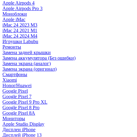
Apple Airpods 4
Apple Airpods Pro 3
Моноблоки
Apple iMac
iMac 24 2023 M3
iMac 24 2021 M1
iMac 24 2024 M4
Игрушки Labubu
Ремонты
Замена задней крышки
Замена аккумулятора (Без ошибки)
Замена экрана (аналог)
Замена экрана (оригинал)
Смартфоны
Xiaomi
Honor/Huawei
Google Pixel
Google Pixel 7
Google Pixel 9 Pro XL
Google Pixel 8 Pro
Google Pixel 8A
Мониторы
Apple Studio Display
Дисплеи iPhone
Дисплей iPhone 13