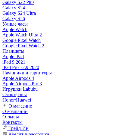
Galaxy S22 Plus
Galaxy S24
Galaxy S24 Ultra
Galaxy S26
Умные часы
Apple Watch
Apple Watch Ultra 2
Google Pixel Watch
Google Pixel Watch 2
Планшеты
Apple iPad
iPad 9 2021
iPad Pro 12.9 2020
Наушники и гарнитуры
Apple Airpods 4
Apple Airpods Pro 3
Игрушки Labubu
Смартфоны
Honor/Huawei
О магазине
О компании
Отзывы
Контакты
Трейд-Ин
Кредит и рассрочка