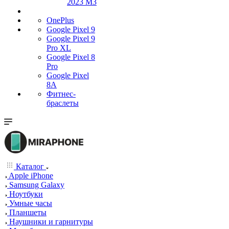
2023 M3
OnePlus
Google Pixel 9
Google Pixel 9
Pro XL
Google Pixel 8
Pro
Google Pixel
8A
Фитнес-
браслеты
Каталог
Apple iPhone
Samsung Galaxy
Ноутбуки
Умные часы
Планшеты
Наушники и гарнитуры