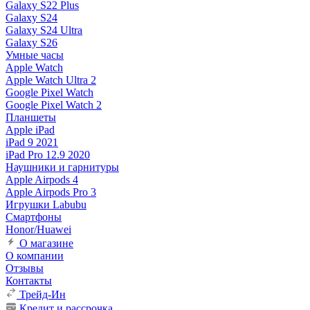
Galaxy S22 Plus
Galaxy S24
Galaxy S24 Ultra
Galaxy S26
Умные часы
Apple Watch
Apple Watch Ultra 2
Google Pixel Watch
Google Pixel Watch 2
Планшеты
Apple iPad
iPad 9 2021
iPad Pro 12.9 2020
Наушники и гарнитуры
Apple Airpods 4
Apple Airpods Pro 3
Игрушки Labubu
Смартфоны
Honor/Huawei
О магазине
О компании
Отзывы
Контакты
Трейд-Ин
Кредит и рассрочка