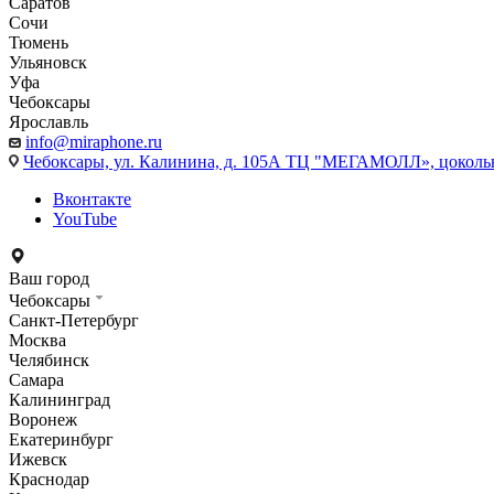
Саратов
Сочи
Тюмень
Ульяновск
Уфа
Чебоксары
Ярославль
info@miraphone.ru
Чебоксары,
ул. Калинина, д. 105А ТЦ "МЕГАМОЛЛ», цоколь
Вконтакте
YouTube
Ваш город
Чебоксары
Санкт-Петербург
Москва
Челябинск
Самара
Калининград
Воронеж
Екатеринбург
Ижевск
Краснодар