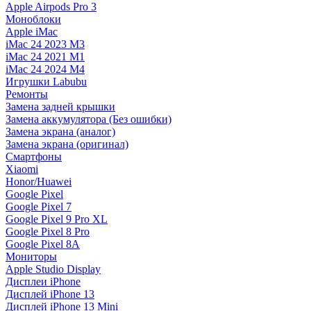
Apple Airpods Pro 3
Моноблоки
Apple iMac
iMac 24 2023 M3
iMac 24 2021 M1
iMac 24 2024 M4
Игрушки Labubu
Ремонты
Замена задней крышки
Замена аккумулятора (Без ошибки)
Замена экрана (аналог)
Замена экрана (оригинал)
Смартфоны
Xiaomi
Honor/Huawei
Google Pixel
Google Pixel 7
Google Pixel 9 Pro XL
Google Pixel 8 Pro
Google Pixel 8A
Мониторы
Apple Studio Display
Дисплеи iPhone
Дисплей iPhone 13
Дисплей iPhone 13 Mini