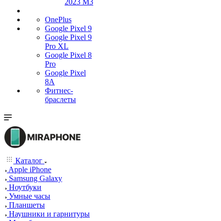
2023 M3
OnePlus
Google Pixel 9
Google Pixel 9
Pro XL
Google Pixel 8
Pro
Google Pixel
8A
Фитнес-
браслеты
Каталог
Apple iPhone
Samsung Galaxy
Ноутбуки
Умные часы
Планшеты
Наушники и гарнитуры