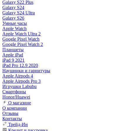
Galaxy S22 Plus
Galaxy S24
Galaxy S24 Ultra
Galaxy S26
Умные часы
Apple Watch
Apple Watch Ultra 2
Google Pixel Watch
Google Pixel Watch 2
Планшеты
Apple iPad
iPad 9 2021
iPad Pro 12.9 2020
Наушники и гарнитуры
Apple Airpods 4
Apple Airpods Pro 3
Игрушки Labubu
Смартфоны
Honor/Huawei
О магазине
О компании
Отзывы
Контакты
Трейд-Ин
Кредит и рассрочка