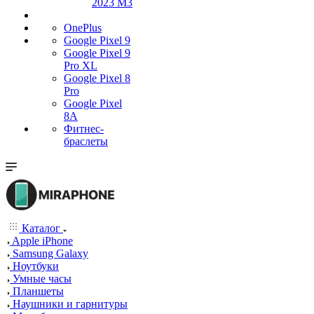
2023 M3
OnePlus
Google Pixel 9
Google Pixel 9
Pro XL
Google Pixel 8
Pro
Google Pixel
8A
Фитнес-
браслеты
Каталог
Apple iPhone
Samsung Galaxy
Ноутбуки
Умные часы
Планшеты
Наушники и гарнитуры