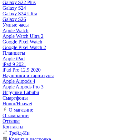
Galaxy S22 Plus
Galaxy S24
Galaxy S24 Ultra
Galaxy S26
Умные часы
Apple Watch
Apple Watch Ultra 2
Google Pixel Watch
Google Pixel Watch 2
Планшеты
Apple iPad
iPad 9 2021
iPad Pro 12.9 2020
Наушники и гарнитуры
Apple Airpods 4
Apple Airpods Pro 3
Игрушки Labubu
Смартфоны
Honor/Huawei
О магазине
О компании
Отзывы
Контакты
Трейд-Ин
Кредит и рассрочка