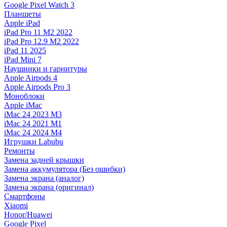
Google Pixel Watch 3
Планшеты
Apple iPad
iPad Pro 11 M2 2022
iPad Pro 12.9 M2 2022
iPad 11 2025
iPad Mini 7
Наушники и гарнитуры
Apple Airpods 4
Apple Airpods Pro 3
Моноблоки
Apple iMac
iMac 24 2023 M3
iMac 24 2021 M1
iMac 24 2024 M4
Игрушки Labubu
Ремонты
Замена задней крышки
Замена аккумулятора (Без ошибки)
Замена экрана (аналог)
Замена экрана (оригинал)
Смартфоны
Xiaomi
Honor/Huawei
Google Pixel