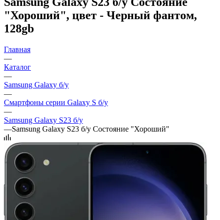
Samsung Galaxy S23 б/у Состояние
"Хороший", цвет - Черный фантом,
128gb
Главная
—
Каталог
—
Samsung Galaxy б/у
—
Смартфоны серии Galaxy S б/у
—
Samsung Galaxy S23 б/у
—
Samsung Galaxy S23 б/у Состояние "Хороший"