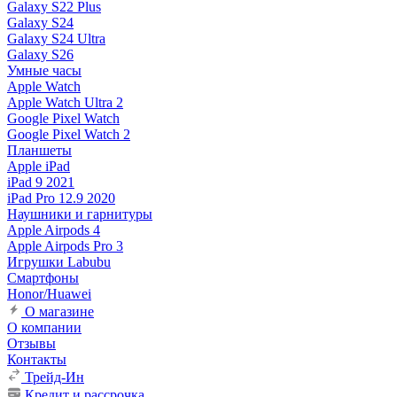
Galaxy S22 Plus
Galaxy S24
Galaxy S24 Ultra
Galaxy S26
Умные часы
Apple Watch
Apple Watch Ultra 2
Google Pixel Watch
Google Pixel Watch 2
Планшеты
Apple iPad
iPad 9 2021
iPad Pro 12.9 2020
Наушники и гарнитуры
Apple Airpods 4
Apple Airpods Pro 3
Игрушки Labubu
Смартфоны
Honor/Huawei
О магазине
О компании
Отзывы
Контакты
Трейд-Ин
Кредит и рассрочка