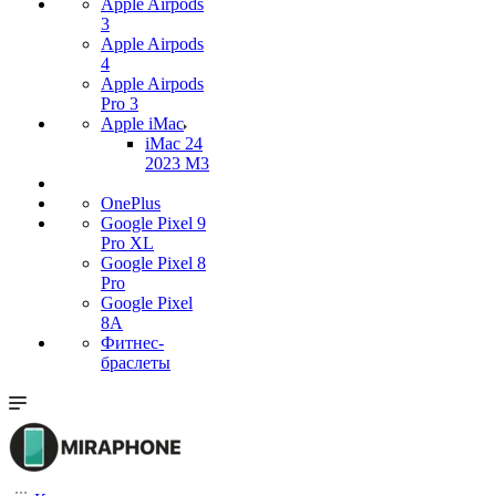
Apple Airpods
3
Apple Airpods
4
Apple Airpods
Pro 3
Apple iMac
iMac 24
2023 M3
OnePlus
Google Pixel 9
Pro XL
Google Pixel 8
Pro
Google Pixel
8A
Фитнес-
браслеты