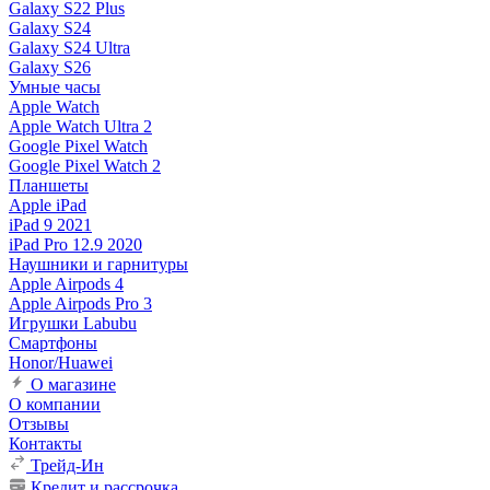
Galaxy S22 Plus
Galaxy S24
Galaxy S24 Ultra
Galaxy S26
Умные часы
Apple Watch
Apple Watch Ultra 2
Google Pixel Watch
Google Pixel Watch 2
Планшеты
Apple iPad
iPad 9 2021
iPad Pro 12.9 2020
Наушники и гарнитуры
Apple Airpods 4
Apple Airpods Pro 3
Игрушки Labubu
Смартфоны
Honor/Huawei
О магазине
О компании
Отзывы
Контакты
Трейд-Ин
Кредит и рассрочка