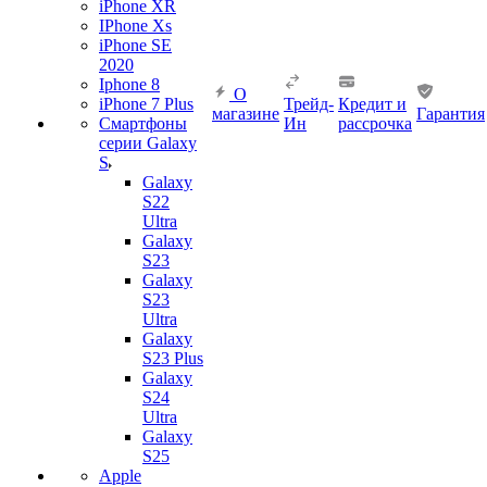
iPhone XR
IPhone Xs
iPhone SE
2020
Iphone 8
О
iPhone 7 Plus
Трейд-
Кредит и
магазине
Гарантия
Смартфоны
Ин
рассрочка
серии Galaxy
S
Galaxy
S22
Ultra
Galaxy
S23
Galaxy
S23
Ultra
Galaxy
S23 Plus
Galaxy
S24
Ultra
Galaxy
S25
Apple