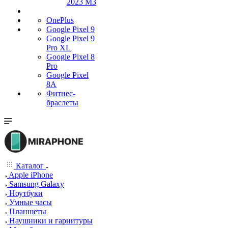
2023 M3
OnePlus
Google Pixel 9
Google Pixel 9
Pro XL
Google Pixel 8
Pro
Google Pixel
8A
Фитнес-
браслеты
Каталог
Apple iPhone
Samsung Galaxy
Ноутбуки
Умные часы
Планшеты
Наушники и гарнитуры