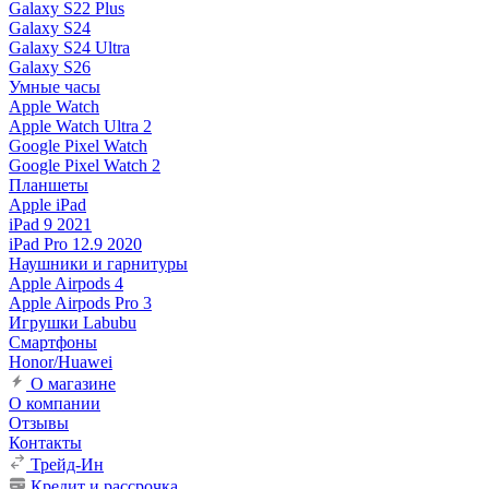
Galaxy S22 Plus
Galaxy S24
Galaxy S24 Ultra
Galaxy S26
Умные часы
Apple Watch
Apple Watch Ultra 2
Google Pixel Watch
Google Pixel Watch 2
Планшеты
Apple iPad
iPad 9 2021
iPad Pro 12.9 2020
Наушники и гарнитуры
Apple Airpods 4
Apple Airpods Pro 3
Игрушки Labubu
Смартфоны
Honor/Huawei
О магазине
О компании
Отзывы
Контакты
Трейд-Ин
Кредит и рассрочка