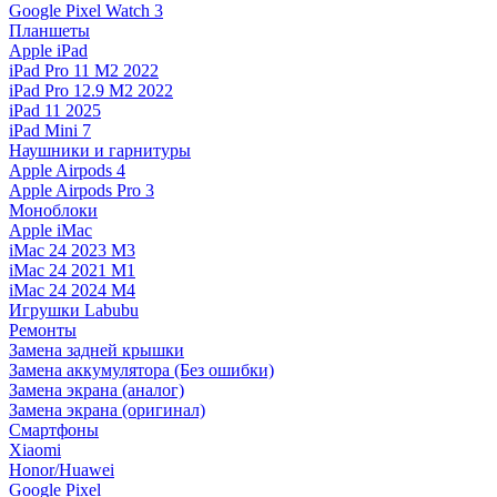
Google Pixel Watch 3
Планшеты
Apple iPad
iPad Pro 11 M2 2022
iPad Pro 12.9 M2 2022
iPad 11 2025
iPad Mini 7
Наушники и гарнитуры
Apple Airpods 4
Apple Airpods Pro 3
Моноблоки
Apple iMac
iMac 24 2023 M3
iMac 24 2021 M1
iMac 24 2024 M4
Игрушки Labubu
Ремонты
Замена задней крышки
Замена аккумулятора (Без ошибки)
Замена экрана (аналог)
Замена экрана (оригинал)
Смартфоны
Xiaomi
Honor/Huawei
Google Pixel