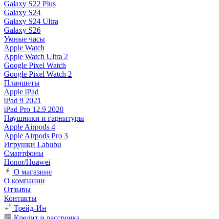
Galaxy S22 Plus
Galaxy S24
Galaxy S24 Ultra
Galaxy S26
Умные часы
Apple Watch
Apple Watch Ultra 2
Google Pixel Watch
Google Pixel Watch 2
Планшеты
Apple iPad
iPad 9 2021
iPad Pro 12.9 2020
Наушники и гарнитуры
Apple Airpods 4
Apple Airpods Pro 3
Игрушки Labubu
Смартфоны
Honor/Huawei
О магазине
О компании
Отзывы
Контакты
Трейд-Ин
Кредит и рассрочка