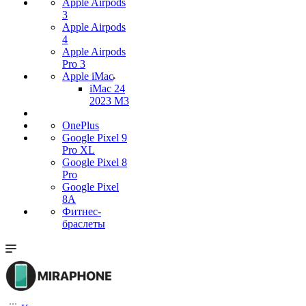
Apple Airpods
3
Apple Airpods
4
Apple Airpods
Pro 3
Apple iMac
iMac 24
2023 M3
OnePlus
Google Pixel 9
Pro XL
Google Pixel 8
Pro
Google Pixel
8A
Фитнес-
браслеты