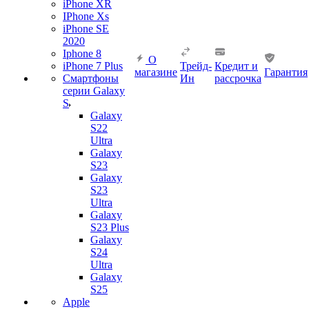
iPhone XR
IPhone Xs
iPhone SE
2020
Iphone 8
О
iPhone 7 Plus
Трейд-
Кредит и
магазине
Гарантия
Смартфоны
Ин
рассрочка
серии Galaxy
S
Galaxy
S22
Ultra
Galaxy
S23
Galaxy
S23
Ultra
Galaxy
S23 Plus
Galaxy
S24
Ultra
Galaxy
S25
Apple